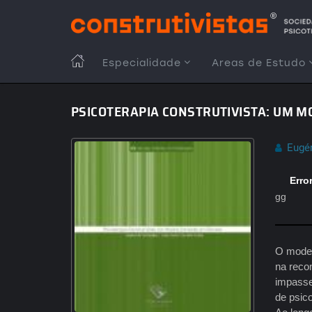
Passar
para
o
conteúdo
MAIN
Especialidade
Areas de Estudo
principal
NAVIGATION
PSICOTERAPIA CONSTRUTIVISTA: UM 
Eugén
Erro
gg
O model
na reco
impasse
de psic