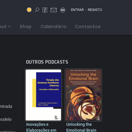
.
ENTRAR
REGISTO
out
Shop
Calendário
Contactos
OUTROS PODCASTS
ntrada
modelo
Inovações e
Unlocking the
Elaborações em
Emotional Brain