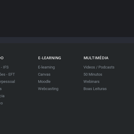
DO
E-LEARNING
MULTIMÉDIA
 - IFS
E-learning
Videos / Podcasts
es - EFT
Canvas
50 Minutos
erpessoal
Moodle
Webinars
as
Webcasting
Boas Leituras
cia
co