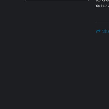
Ao longo
de inte
Sha