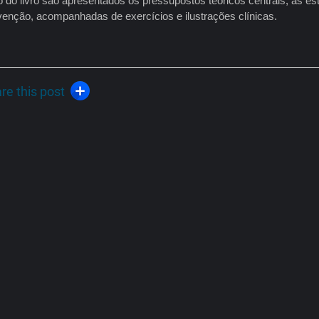
 do livro são apresentados os pressupostos teóricos centrais, as est
rvenção, acompanhadas de exercícios e ilustrações clínicas.
re this post