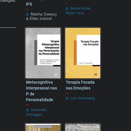
ratégias
–
IFS
Bruce Ecker
–
,
Robin Ticic
Martha Sweezy
& Ellen ziskind
Metacognitiva
Terapia Focada
Interpessoal nas
nas Emoções
–
P. de
Les Greenberg
Personalidade
–
Giancarlo
Dimaggio