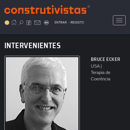
Passar
para
o
Toggl
.
conteúdo
ENTRAR
REGISTO
principal
INTERVENIENTES
BRUCE ECKER
USA |
Terapia de
Coerência