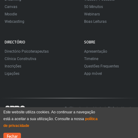
Canvas
50 Minutos
Moodle
Webinars
Webcasting
Boas Leituras
DIRECTÓRIO
SOBRE
Directório Psicoterapeutas
Apresentação
Clínica Construtiva
Timeline
Inscrições
Questões Frequentes
Ligações
App móvel
Política de privacidade
FAQ
About
Este website utiliza cookies. Ao continuar a navegação
está a aceitar a sua utilização. Consulte a nossa
política
Todos os direitos reservados. Sociedade Portuguesa de Psicoterapias Construtivistas
© 2006 – 2024
de privacidade
All rights reserved. Portuguese Society for Constructivist Psychotherapies
Contacte-nos
Fechar