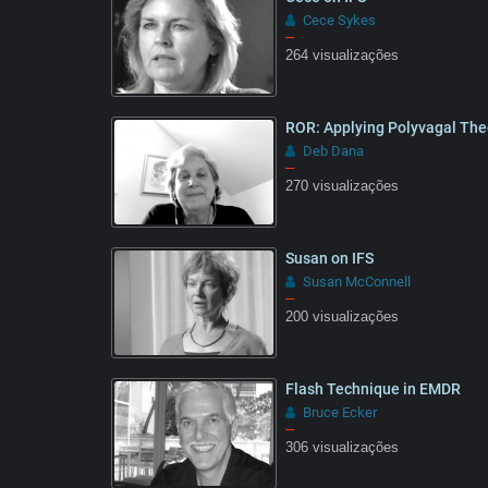
Cece Sykes
–
264 visualizações
ROR: Applying Polyvagal The
Deb Dana
–
270 visualizações
Susan on IFS
Susan McConnell
–
200 visualizações
Flash Technique in EMDR
Bruce Ecker
–
306 visualizações