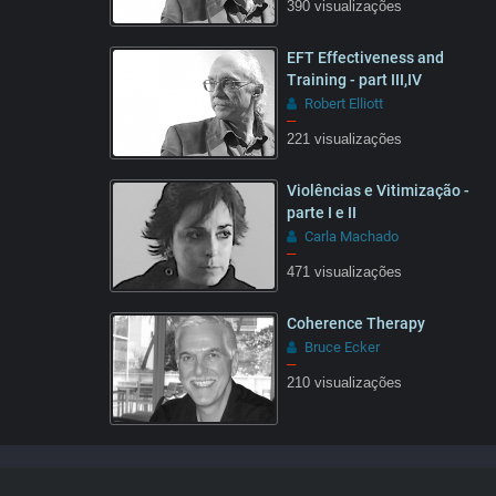
390 visualizações
28:41
EFT Effectiveness and
Training - part III,IV
Robert Elliott
–
221 visualizações
09:22
Violências e Vitimização -
parte I e II
Carla Machado
–
471 visualizações
26:47
Coherence Therapy
Bruce Ecker
–
210 visualizações
32:22