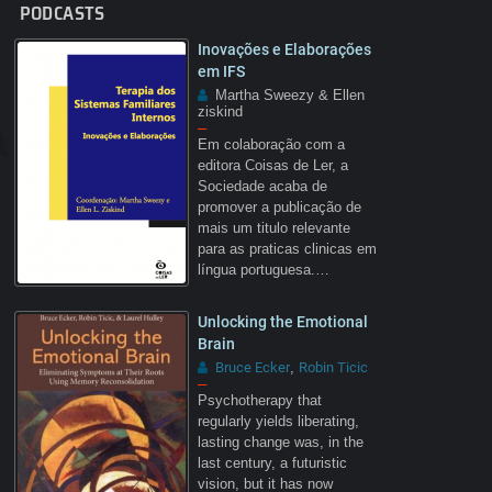
PODCASTS
Inovações e Elaborações
em IFS
Martha Sweezy & Ellen
ziskind
–
Em colaboração com a
editora Coisas de Ler, a
Sociedade acaba de
promover a publicação de
mais um titulo relevante
para as praticas clinicas em
língua portuguesa.…
Unlocking the Emotional
Brain
Bruce Ecker
Robin Ticic
,
–
Psychotherapy that
regularly yields liberating,
lasting change was, in the
last century, a futuristic
vision, but it has now