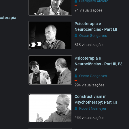
Giampiero Arciero
–
74 visualizações
coterapia
07:05
Psicoterapia e
Neurociências - Part I,II
Oscar Gonçalves
–
518 visualizações
Psicoterapia e
Neurociências - Part III, IV,
V
Oscar Gonçalves
–
294 visualizações
Constructivism in
Psychotherapy: Part I,II
Robert Neimeyer
–
468 visualizações
15:32