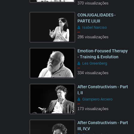
370 visualizações
28:27
CONJUGALIDADES -
PARTE I,II,III
Isabel Narciso
–
286 visualizações
25:55
Emotion-Focused Therapy
- Training & Evolution
Les Greenberg
–
334 visualizações
10:20
After Constructivism - Part
I, II
Giampiero Arciero
–
173 visualizações
08:51
After Constructivism - Part
III, IV,V