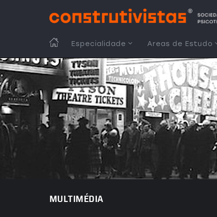
Passar
para
o
conteúdo
MAIN
Especialidade
Areas de Estudo
principal
NAVIGATION
MULTIMÉDIA