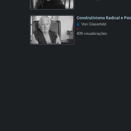
02:48
Construtivismo Radical e Psi
Von Glaserfeld
–
409 visualizações
1:28