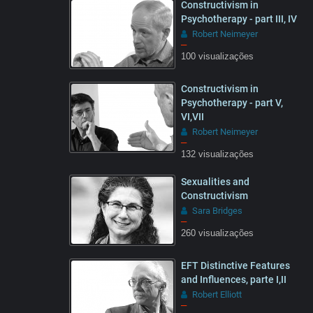
Constructivism in
Psychotherapy - part III, IV
Robert Neimeyer
–
100 visualizações
13:28
Constructivism in
Psychotherapy - part V,
VI,VII
Robert Neimeyer
–
132 visualizações
25:57
Sexualities and
Constructivism
Sara Bridges
–
260 visualizações
50:16
EFT Distinctive Features
and Influences, parte I,II
Robert Elliott
–