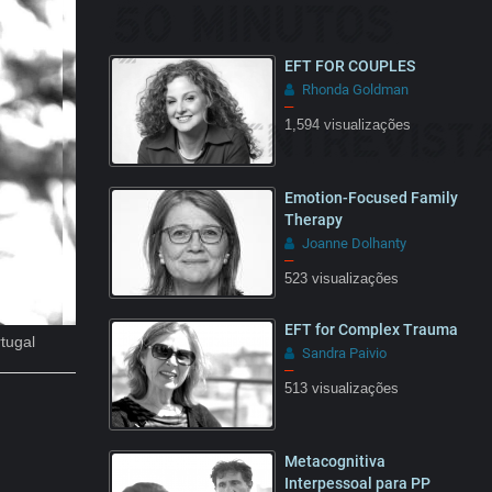
EFT FOR COUPLES
Rhonda Goldman
–
1,594 visualizações
08:03
Emotion-Focused Family
Therapy
Joanne Dolhanty
–
523 visualizações
14:45
EFT for Complex Trauma
rtugal
Sandra Paivio
–
513 visualizações
02:18
Metacognitiva
Interpessoal para PP