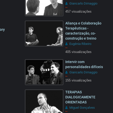
Giancarlo Dimaggio
–
457 visualizações
1:31
Aliança e Colaboração
Terapêuticas -
ory
caracterização, co-
construção e treino
Eugénia Ribeiro
–
18:26
405 visualizações
Intervir com
personalidades difíceis
Giancarlo Dimaggio
–
155 visualizações
13:19
TERAPIAS
DIALOGICAMENTE
ORIENTADAS
Miguel Gonçalves
–