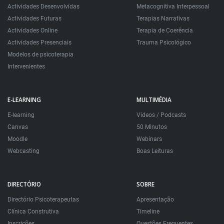
Actividades Desenvolvidas
Metacognitiva Interpessoal
Actividades Futuras
Terapias Narrativas
Actividades Online
Terapia de Coerência
Actividades Presenciais
Trauma Psicológico
Modelos de psicoterapia
Intervenientes
E-LEARNING
MULTIMÉDIA
E-learning
Videos / Podcasts
Canvas
50 Minutos
Moodle
Webinars
Webcasting
Boas Leituras
DIRECTÓRIO
SOBRE
Directório Psicoterapeutas
Apresentação
Clínica Construtiva
Timeline
Inscrições
Questões Frequentes