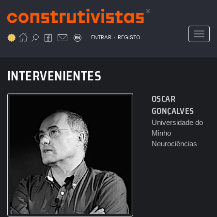
Passar
para
o
Toggl
.
conteúdo
ENTRAR
REGISTO
principal
INTERVENIENTES
OSCAR
GONÇALVES
Universidade do
Minho
Neurociências