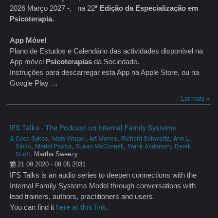
2026 Março 2027 -, na 22
ª Edição da Especialização em
Psicoterapia.
App Móvel
Plano de Estudos e Calendário das actividades disponível na
App móvel
Psicoterapias
da Sociedade.
Instruções para descarregar esta App na Apple Store, ou na
Google Play …
Ler mais »
IFS Talks - The Podcast on Internal Family Systems
Cece Sykes
Mary Kruger
Art Mones
Richard Schwartz
Ann L.
,
,
,
,
Sinko
Mariel Pastor
Susan McConnell
Frank Anderson
Derek
,
,
,
,
Scott
, Martha Sweezy
21.09.2020 - 08.05.2031
IFS Talks is an audio series to deepen connections with the
Internal Family Systems Model through conversations with
lead trainers, authors, practitioners and users.
You can find it
here at this link
.