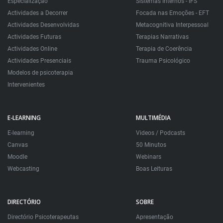
Especialização
Sistemas Internos - IFS
Actividades a Decorrer
Focada nas Emoções - EFT
Actividades Desenvolvidas
Metacognitiva Interpessoal
Actividades Futuras
Terapias Narrativas
Actividades Online
Terapia de Coerência
Actividades Presenciais
Trauma Psicológico
Modelos de psicoterapia
Intervenientes
E-LEARNING
MULTIMÉDIA
E-learning
Videos / Podcasts
Canvas
50 Minutos
Moodle
Webinars
Webcasting
Boas Leituras
DIRECTÓRIO
SOBRE
Directório Psicoterapeutas
Apresentação