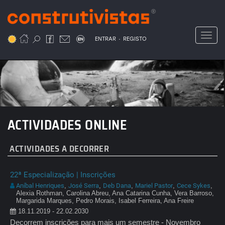
Passar
para
o
Toggl
.
conteúdo
ENTRAR
REGISTO
principal
ACTIVIDADES ONLINE
ACTIVIDADES A DECORRER
22ª Especialização | Inscrições
Aníbal Henriques
José Serra
Deb Dana
Mariel Pastor
Cece Sykes
,
,
,
,
,
Alexia Rothman, Carolina Abreu, Ana Catarina Cunha, Vera Barroso,
Margarida Marques, Pedro Morais, Isabel Ferreira, Ana Freire
18.11.2019 - 22.02.2030
Decorrem inscrições para mais um semestre - Novembro