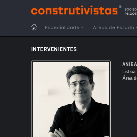
Passar
para
o
conteúdo
MAIN
Especialidade
Areas de Estudo
principal
NAVIGATION
INTERVENIENTES
ANÍBA
Lisboa
Área d