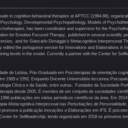
ate in cognitive-behavioral therapies at APTCC (1984-88), organizati
e Psychology, Developmental Psychopathology, Models of Psychother
chotherapies, has been coordinator and supervisor for the Psychothe
ciation for Emotion Focused Therapy, published in several scientific pe
ion, and for Giancarlo Dimaggio's Metacognitive Interpersonal Ther
edited the portuguese version for Innovations and Elaborations in 
ning levels in the model. Currently a partner with the Center for Selfle
idade de Lisboa, Pós-Graduado em Psicoterapias de orientação cog
tre 1989 e 1992. Enquanto Docente Universitário leccionou Psicopatol
ologia Clínica e da Saúde, entre outras. Fundador da Sociedade Port
terapia desde 2005. É membro de um conjunto de sociedades científi
1986 publicações em vários períodicos científicos da área. Em 201
apia Metacognitiva Interpessoal nas Perturbações de Personalidade
,
8 promove a publicação
Inovações e Elaborações em IFS
. É psicote
Center for Selfleadership
, tendo organizado em 2018 os primeiros trei