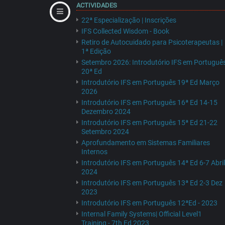
ACTIVIDADES
22ª Especialização | Inscrições
IFS Collected Wisdom - Book
Retiro de Autocuidado para Psicoterapeutas |
1ª Edição
Setembro 2026: Introdutório IFS em Portuguê
20ª Ed
Introdutório IFS em Português 19ª Ed Março
2026
Introdutório IFS em Português 16ª Ed 14-15
Dezembro 2024
Introdutório IFS em Português 15ª Ed 21-22
Setembro 2024
Aprofundamento em Sistemas Familiares
Internos
Introdutório IFS em Português 14ª Ed 6-7 Abril
2024
Introdutório IFS em Português 13ª Ed 2-3 Dez
2023
Introdutório IFS em Português 12ªEd - 2023
Internal Family Systems| Official Level1
Training - 7th Ed 2023