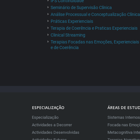
IFS Continuidade
Seminário de Supervisão Clínica
Análise Processual e Conceptualização Clínica
Práticas Experienciais
Terapia de Coerência e Praticas Experienciais
Clinical Streaming
Terapias Focadas nas Emoções, Experienciais
e de Coerência
ESPECIALIZAÇÃO
ÁREAS DE ESTU
Especialização
Sistemas Internos
Actividades a Decorrer
Focada nas Emoçõ
Actividades Desenvolvidas
Metacognitiva Int
Actividades Futuras
Terapias Narrativ