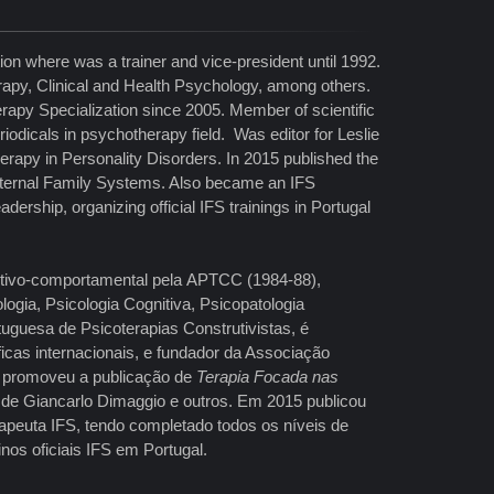
on where was a trainer and vice-president until 1992.
apy, Clinical and Health Psychology, among others.
rapy Specialization since 2005. Member of scientific
riodicals in psychotherapy field. Was editor for Leslie
apy in Personality Disorders. In 2015 published the
Internal Family Systems. Also became an IFS
adership, organizing official IFS trainings in Portugal
nitivo-comportamental pela APTCC (1984-88),
ogia, Psicologia Cognitiva, Psicopatologia
uguesa de Psicoterapias Construtivistas, é
cas internacionais, e fundador da Associação
4 promoveu a publicação de
Terapia Focada nas
 de Giancarlo Dimaggio e outros. Em 2015 publicou
rapeuta IFS, tendo completado todos os níveis de
nos oficiais IFS em Portugal.