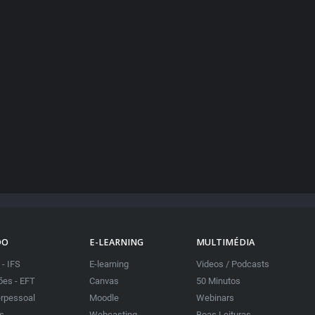
DO
E-LEARNING
MULTIMÉDIA
 - IFS
E-learning
Videos / Podcasts
es - EFT
Canvas
50 Minutos
erpessoal
Moodle
Webinars
as
Webcasting
Boas Leituras