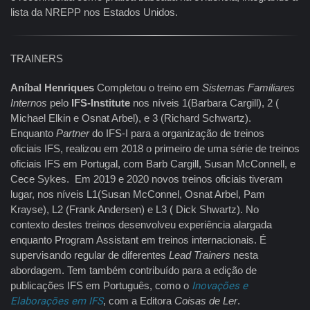
lista da NREPP nos Estados Unidos.
TRAINERS
Aníbal Henriques
Completou o treino em
Sistemas Familiares
Internos
pelo
IFS-Institute
nos níveis 1(Barbara Cargill), 2 (
Michael Elkin e Osnat Arbel), e 3 (Richard Schwartz).
Enquanto
Partner
do IFS-I para a organização de treinos
oficiais IFS, realizou em 2018 o primeiro de uma série de treinos
oficiais IFS em Portugal, com Barb Cargill, Susan McConnell, e
Cece Sykes. Em 2019 e 2020 novos treinos oficiais tiveram
lugar, nos níveis L1(Susan McConnel, Osnat Arbel, Pam
Krayse), L2 (Frank Andersen) e L3 ( Dick Shwartz). No
contexto destes treinos desenvolveu experiência alargada
enquanto Program Assistant em treinos internacionais. É
supervisando regular de diferentes
Lead Trainers
nesta
abordagem. Tem também contribuído para a edição de
publicações IFS em Português, como o
Inovações e
Elaborações em IFS
, com a Editora
Coisas de Ler
.