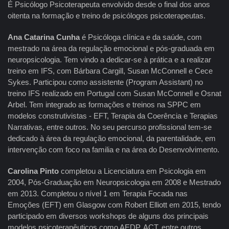
É Psicólogo Psicoterapeuta envolvido desde o final dos anos
oitenta na formação e treino de psicólogos psicoterapeutas.
Ana Catarina Cunha
é Psicóloga clínica e da saúde, com
mestrado na área da regulação emocional e pós-graduada em
neuropsicologia. Tem vindo a dedicar-se à prática e a realizar
treino em IFS, com Bárbara Cargill, Susan McConnell e Cece
Sykes. Participou como assistente (Program Assistant) no
treino IFS realizado em Portugal com Susan McConnell e Osnat
Arbel. Tem integrado as formações e treinos na SPPC em
modelos construtivistas - EFT, Terapia da Coerência e Terapias
Narrativas, entre outros. No seu percurso profissional tem-se
dedicado à área da regulação emocional, da parentalidade, em
intervenção com foco na familia e na área do Desenvolvimento.
Carolina Pinto
completou a Licenciatura em Psicologia em
2004, Pós-Graduação em Neuropsicologia em 2008 e Mestrado
em 2013. Completou o nível 1 em Terapia Focada nas
Emoções (EFT) em Glasgow com Robert Elliott em 2015, tendo
participado em diversos workshops de alguns dos principais
modelos psicoterapêuticos como AEDP, ACT, entre outros.