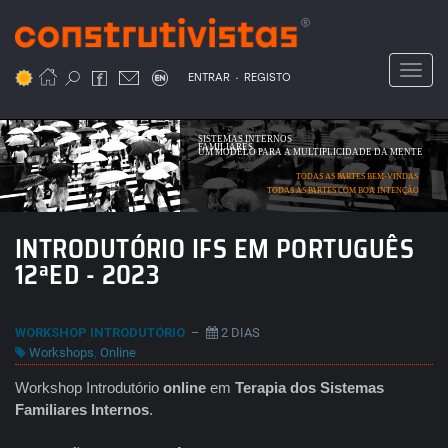
Passar
para
o
Toggl
.
conteúdo
ENTRAR
REGISTO
principal
SISTEMAS INTERNOS
FAMILIARES
UM MODELO PARA A MULTIPLICIDADE DA MENTE
TODAS AS PARTES BEM-VINDAS
TODAS AS PARTES COM BOA INTENÇÃO
INTRODUTÓRIO IFS EM PORTUGUÊS
12ªED - 2023
WORKSHOP INTRODUTÓRIO
–
2 DIAS
Workshops
,
Online
Workshop Introdutório
online
em
Terapia dos Sistemas
Familiares Internos
.