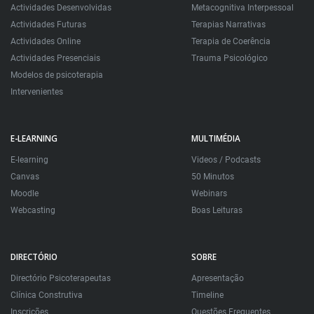
Actividades Desenvolvidas
Metacognitiva Interpessoal
Actividades Futuras
Terapias Narrativas
Actividades Online
Terapia de Coerência
Actividades Presenciais
Trauma Psicológico
Modelos de psicoterapia
Intervenientes
E-LEARNING
MULTIMÉDIA
E-learning
Videos / Podcasts
Canvas
50 Minutos
Moodle
Webinars
Webcasting
Boas Leituras
DIRECTÓRIO
SOBRE
Directório Psicoterapeutas
Apresentação
Clínica Construtiva
Timeline
Inscrições
Questões Frequentes