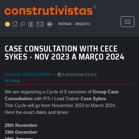
Passar
para
o
Toggl
.
conteúdo
ENTRAR
REGISTO
principal
CASE CONSULTATION WITH CECE
SYKES - NOV 2023 A MARÇO 2024
CLINICAL CONSULTATION
–
5 SESSIONS CYCLE
Online
We are organizing a Cycle of 5 sessions of
Group Case
Consultation
with IFS-I Lead Trainer
Cece Sykes
.
This Cycle will go from November 2023 to March 2024.
Here the exact dates and times:
28th November
19th December
16th January