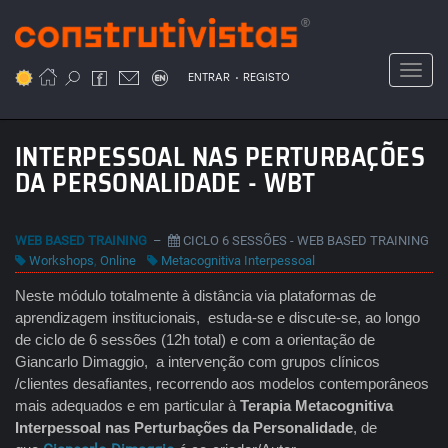
Passar
para
o
Toggl
.
conteúdo
ENTRAR
REGISTO
principal
INTERPESSOAL NAS PERTURBAÇÕES
DA PERSONALIDADE - WBT
WEB BASED TRAINING
–
CICLO 6 SESSÕES - WEB BASED TRAINING
Workshops
,
Online
Metacognitiva Interpessoal
Neste módulo totalmente à distância via plataformas de
aprendizagem institucionais, estuda-se e discute-se, ao longo
de ciclo de 6 sessões (12h total) e com a orientação de
Giancarlo Dimaggio, a intervenção com grupos clínicos
/clientes desafiantes, recorrendo aos modelos contemporâneos
mais adequados e em particular à
Terapia Metacognitiva
Interpessoal nas Perturbações da Personalidade
, de