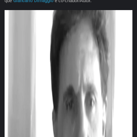
que
Giancarlo Dimaggio
é co-criador/Autor.