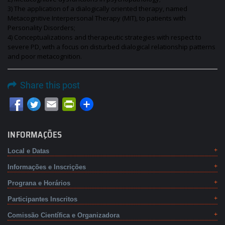
3) The application of a dialogically oriented therapy, named
Metacognitive Interpersonal Therapy (MIT), to patients with
Personality Disorders;
4) Conceptualizations and therapeutic strategies with respect to
severe PD, with a focus on disturbed dialogical relationship patterns
and poor metacognition.
Share this post
Email
PrintFriendly
INFORMAÇÕES
Local e Datas
Informações e Inscrições
Prograna e Horários
Participantes Inscritos
Comissão Científica e Organizadora