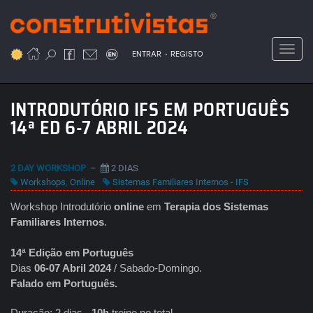
Passar
para
o
Toggl
.
conteúdo
ENTRAR
REGISTO
principal
INTRODUTÓRIO IFS EM PORTUGUÊS
14ª ED 6-7 ABRIL 2024
2 DAY WORKSHOP
–
2 DIAS
Workshops
,
Online
Sistemas Familiares Internos - IFS
Workshop Introdutório
online
em
Terapia dos Sistemas
Familiares Internos
.
14ª Edição em Português
Dias
06-07 Abril 2024
/ Sabado-Domingo.
Falado em Português.
Duração: 2 dias -
10h
treino no total