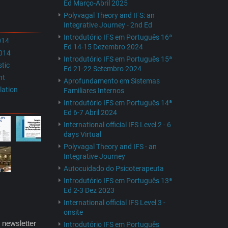
Ed Março-Abril 2025
Polyvagal Theory and IFS: an
Integrative Journey - 2nd Ed
Introdutório IFS em Português 16ª
014
Ed 14-15 Dezembro 2024
2014
Introdutório IFS em Português 15ª
stic
Ed 21-22 Setembro 2024
nt
Aprofundamento em Sistemas
lation
Familiares Internos
Introdutório IFS em Português 14ª
Ed 6-7 Abril 2024
International official IFS Level 2 - 6
days Virtual
Polyvagal Theory and IFS - an
Integrative Journey
Autocuidado do Psicoterapeuta
Introdutório IFS em Português 13ª
Ed 2-3 Dez 2023
International official IFS Level 3 -
onsite
 newsletter
Introdutório IFS em Português