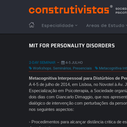
Passar
para
o
conteúdo
MAIN
Especialidade
Areas de Estudo
principal
NAVIGATION
MIT FOR PERSONALITY DISORDERS
2-DAY SEMINAR
–
4-5 JULHO
Workshops
,
Seminários
,
Presenciais
Metacognitiva In
Metacognitiva Interpessoal para Distúrbios de P
A 4-5 de julho de 2014, em Lisboa, no Novotel à Av. 
Especialização em Psicoterapia, a Sociedade organiz
dois dias com Giancarlo Dimaggio, que nos apresen
dialógico de intervenção com perturbações da perso
nos seguintes aspectos:
- Procedimentos para alcançar distância critica de 