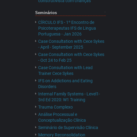
construtivista com crianças
Seminários
CÍRCULO IFS - 1º Encontro de
Psicoterapeutas IFS de Lingua
Portuguesa - Jan 2026
Case Consultation with Cece Sykes
- April - September 2025
Case Consultation with Cece Sykes
- Oct 24 to Feb 25
Case Consultation with Lead
Trainer Cece Sykes
IFS on Addictions and Eating
Disorders
Internal Family Systems - Level1-
3rd Ed 2020: W1 Training
Trauma Complexo
Análise Processual e
Conceptualização Clínica
Seminário de Supervisão Clínica
Memory Reconsolidation