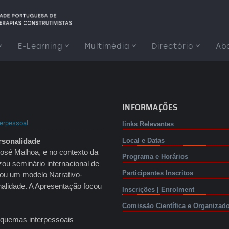
E-Learning
Multimédia
Directório
Ab
INFORMAÇÕES
terpessoal
links Relevantes
ersonalidade
Local e Datas
José Malhoa, e no contexto da
Programa e Horários
ou seminário internacional de
Participantes Inscritos
tou um modelo Narrativo-
nalidade. A Apresentação focou
Inscrições | Enrolment
Comissão Científica e Organizad
esquemas interpessoais