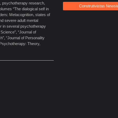
y, psychotherapy research,
Construtivistas Newsle
olumes “The dialogical self in
ers: Metacognition, states of
nd severe adult mental
er in several psychotherapy
l Science”, “Journal of
”, “Journal of Personality
 Psychotherapy: Theory,