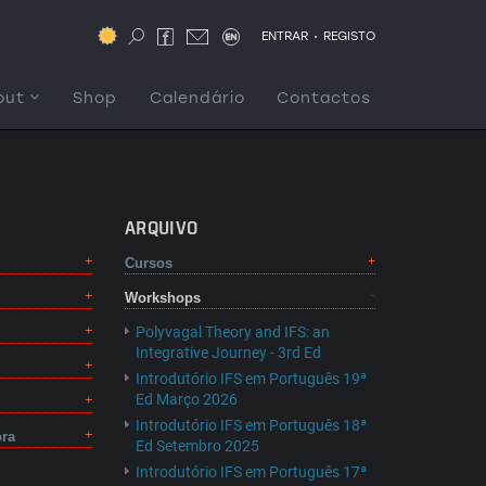
.
ENTRAR
REGISTO
out
Shop
Calendário
Contactos
ARQUIVO
Cursos
Workshops
Polyvagal Theory and IFS: an
Integrative Journey - 3rd Ed
Introdutório IFS em Português 19ª
Ed Março 2026
Introdutório IFS em Português 18ª
ora
Ed Setembro 2025
Introdutório IFS em Português 17ª