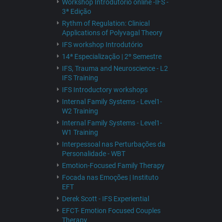
Workshop Introdutório online -IFS -
3ª Edição
Rythm of Regulation: Clinical
Applications of Polyvagal Theory
IFS workshop Introdutório
14ª Especialização | 2º Semestre
IFS, Trauma and Neuroscience - L2
IFS Training
IFS Introductory workshops
Internal Family Systems - Level1-
W2 Training
Internal Family Systems - Level1-
W1 Training
Interpessoal nas Perturbações da
Personalidade - WBT
Emotion-Focused Family Therapy
Focada nas Emoções | Instituto
EFT
Derek Scott - IFS Experiential
EFCT- Emotion Focused Couples
Therapy