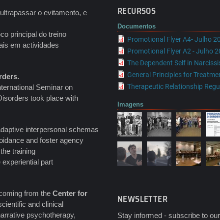
RECURSOS
 ultrapassar o evitamento, e
Documentos
o principal do treino
Promotional Flyer A4- Julho 2
oais em actividades
Promotional Flyer A2 - Julho 
The Dependent Self in Narcissi
General Principles for Treatme
rders.
Therapeutic Relationship Regu
International Seminar on
Disorders took place with
Imagens
ladaptive interpersonal schemas
voidance and foster agency
the training
 experiential part
 coming from the
Center for
NEWSLETTER
ientific and clinical
 narrative psychotherapy,
Stay informed - subscribe to our