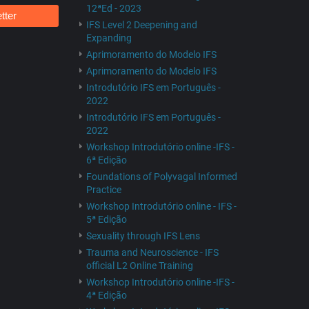
12ªEd - 2023
tter
IFS Level 2 Deepening and
Expanding
Aprimoramento do Modelo IFS
Aprimoramento do Modelo IFS
Introdutório IFS em Português -
2022
Introdutório IFS em Português -
2022
Workshop Introdutório online -IFS -
6ª Edição
Foundations of Polyvagal Informed
Practice
Workshop Introdutório online - IFS -
5ª Edição
Sexuality through IFS Lens
Trauma and Neuroscience - IFS
official L2 Online Training
Workshop Introdutório online -IFS -
4ª Edição