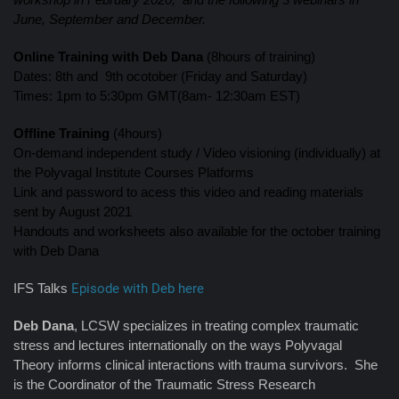
June, September and December.
Online Training with Deb Dana
(8hours of training)
Dates: 8th and 9th ocotober (Friday and Saturday)
Times: 1pm to 5:30pm GMT(8am- 12:30am EST)
Offline Training
(4hours)
On-demand independent study / Video visioning (individually) at
the Polyvagal Institute Courses Platforms
Link and password to acess this video and reading materials
sent by August 2021
Handouts and worksheets also available for the october training
with Deb Dana
IFS Talks
Episode with Deb here
Deb Dana
, LCSW specializes in treating complex traumatic
stress and lectures internationally on the ways Polyvagal
Theory informs clinical interactions with trauma survivors. She
is the Coordinator of the Traumatic Stress Research