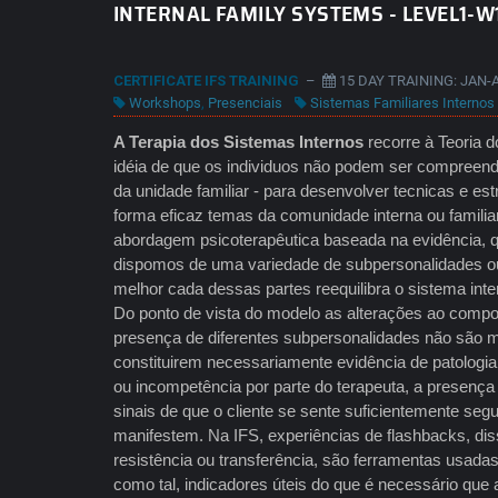
INTERNAL FAMILY SYSTEMS - LEVEL1-W
CERTIFICATE IFS TRAINING
–
15 DAY TRAINING: JAN-
Workshops
,
Presenciais
Sistemas Familiares Internos 
A Terapia dos Sistemas Internos
recorre à Teoria d
idéia de que os individuos não podem ser compreend
da unidade familiar - para desenvolver tecnicas e es
forma eficaz temas da comunidade interna ou famili
abordagem psicoterapêutica baseada na evidência,
dispomos de uma variedade de subpersonalidades ou
melhor cada dessas partes reequilibra o sistema int
Do ponto de vista do modelo as alterações ao compo
presença de diferentes subpersonalidades não são m
constituirem necessariamente evidência de patologia 
ou incompetência por parte do terapeuta, a presenç
sinais de que o cliente se sente suficientemente segu
manifestem. Na IFS, experiências de flashbacks, dis
resistência ou transferência, são ferramentas usadas 
como tal, indicadores úteis do que é necessário que 