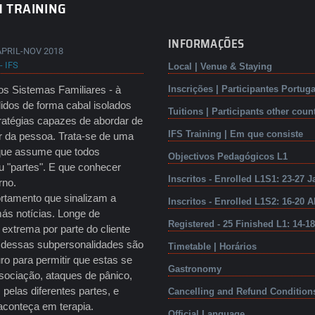
1 TRAINING
INFORMAÇÕES
APRIL-NOV 2018
- IFS
Local | Venue & Staying
os Sistemas Familiares - à
Inscrições | Participantes Portuga
idos de forma cabal isolados
Tuitions | Participants other coun
tratégias capazes de abordar de
IFS Training | Em que consiste
ar da pessoa. Trata-se de uma
 que assume que todos
Objectivos Pedagógicos L1
 "partes". E que conhecer
Inscritos - Enrolled L1S1: 23-27 J
erno.
rtamento que sinalizam a
Inscritos - Enrolled L1S2: 16-20 A
ás notícias. Longe de
Registered - 25 Finished L1: 14-1
extrema por parte do cliente
a dessas subpersonalidades são
Timetable | Horários
ro para permitir que estas se
Gastronomy
sociação, ataques de pânico,
pelas diferentes partes, e
Cancelling and Refund Condition
aconteça em terapia.
Official Language