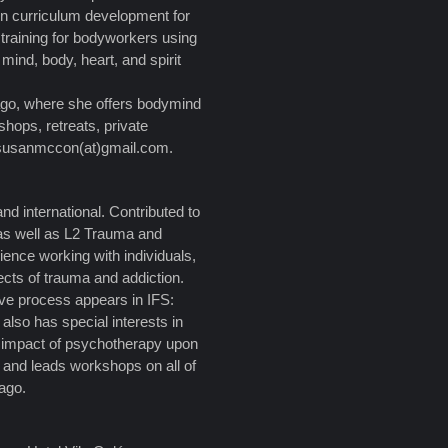
in curriculum development for
 training for bodyworkers using
ind, body, heart, and spirit
ago, where she offers bodymind
shops, retreats, private
 susanmccon(at)gmail.com.
d international. Contributed to
as well as L2 Trauma and
rience working with individuals,
fects of trauma and addiction.
ve process appears in IFS:
also has special interests in
he impact of psychotherapy upon
nd and leads workshops on all of
cago.