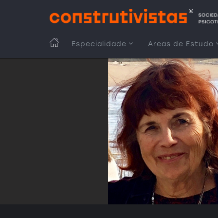
Passar
para
o
conteúdo
MAIN
Especialidade
Areas de Estudo
principal
NAVIGATION