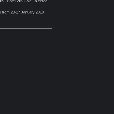
ira
- Hotel Vila Galé - a cerca
ace from 23-27 January 2018