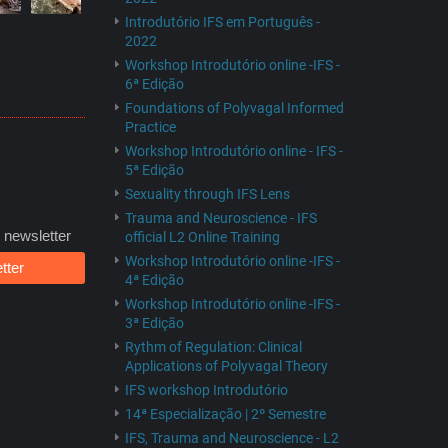
Introdutório IFS em Português -
2022
Workshop Introdutório online -IFS -
6ª Edição
Foundations of Polyvagal Informed
Practice
Workshop Introdutório online - IFS -
5ª Edição
Sexuality through IFS Lens
Trauma and Neuroscience - IFS
 newsletter
official L2 Online Training
Workshop Introdutório online -IFS -
tter
4ª Edição
Workshop Introdutório online -IFS -
3ª Edição
Rythm of Regulation: Clinical
Applications of Polyvagal Theory
IFS workshop Introdutório
14ª Especialização | 2º Semestre
IFS, Trauma and Neuroscience - L2