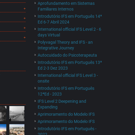
Aprofundamento em Sistemas
Familiares Internos
Introdutório IFS em Português 14ª
Ed 6-7 Abril 2024
International official IFS Level 2 - 6
days Virtual
Polyvagal Theory and IFS - an
Integrative Journey
Autocuidado do Psicoterapeuta
Introdutório IFS em Português 13ª
Ed 2-3 Dez 2023
International official IFS Level 3 -
F
onsite
Introdutório IFS em Português
12ªEd - 2023
IFS Level 2 Deepening and
Expanding
Aprimoramento do Modelo IFS
Aprimoramento do Modelo IFS
Introdutório IFS em Português -
2022