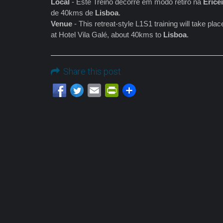
Local
- Este Treino decorre em modo retiro na
Erice
de 40kms de
Lisboa
.
Venue
- This retreat-style L1S1 training will take pl
at Hotel Vila Galé, about 40kms to
Lisboa
.
Share this post
Email
PrintFriendly