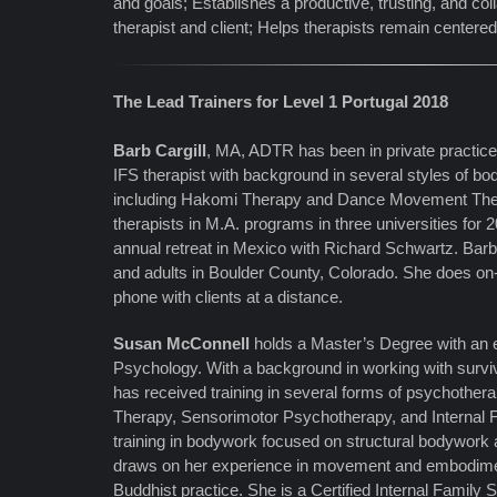
and goals; Establishes a productive, trusting, and co
therapist and client; Helps therapists remain centere
The Lead Trainers for Level 1 Portugal 2018
Barb Cargill
, MA, ADTR has been in private practice
IFS therapist with background in several styles of b
including Hakomi Therapy and Dance Movement Ther
therapists in M.A. programs in three universities for 
annual retreat in Mexico with Richard Schwartz. Bar
and adults in Boulder County, Colorado. She does on-
phone with clients at a distance.
Susan McConnell
holds a Master’s Degree with an
Psychology. With a background in working with survi
has received training in several forms of psychothera
Therapy, Sensorimotor Psychotherapy, and Internal
training in bodywork focused on structural bodywork 
draws on her experience in movement and embodimen
Buddhist practice. She is a Certified Internal Family