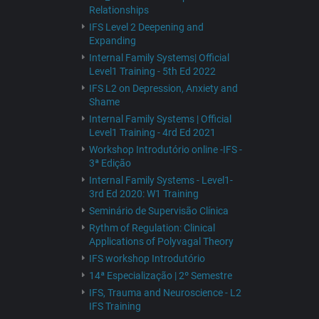
Relationships
IFS Level 2 Deepening and
Expanding
Internal Family Systems| Official
Level1 Training - 5th Ed 2022
IFS L2 on Depression, Anxiety and
Shame
Internal Family Systems | Official
Level1 Training - 4rd Ed 2021
Workshop Introdutório online -IFS -
3ª Edição
Internal Family Systems - Level1-
3rd Ed 2020: W1 Training
Seminário de Supervisão Clínica
Rythm of Regulation: Clinical
Applications of Polyvagal Theory
IFS workshop Introdutório
14ª Especialização | 2º Semestre
IFS, Trauma and Neuroscience - L2
IFS Training