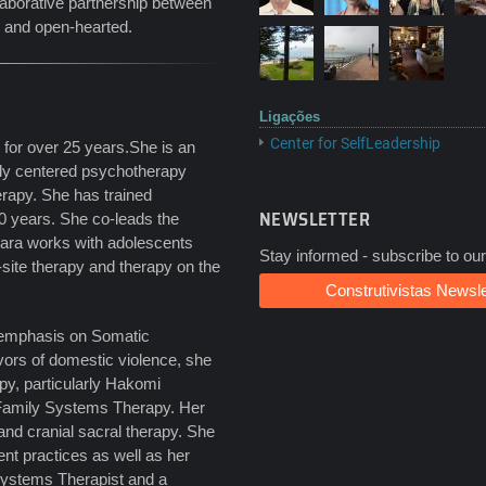
llaborative partnership between
d and open-hearted.
Ligações
Center for SelfLeadership
 for over 25 years.She is an
ody centered psychotherapy
apy. She has trained
NEWSLETTER
20 years. She co-leads the
bara works with adolescents
Stay informed - subscribe to our
site therapy and therapy on the
Construtivistas Newsle
 emphasis on Somatic
vors of domestic violence, she
py, particularly Hakomi
 Family Systems Therapy. Her
and cranial sacral therapy. She
t practices as well as her
 Systems Therapist and a