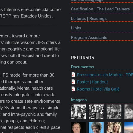
as Internos é reconhecida como
Certification | The Lead Trainers
a NREPP nos Estados Unidos.
Leituras | Readings
Links
ovement toward a more
Program Assistants
ts’ intuitive wisdom. IFS offers a
an cognitive and emotional life
ws both therapist and client to
RECURSOS
ling can occur.
Documentos
e IFS model for more than 30
Pressupostos do Modelo - PD
ed therapists and other
Poster | Handout
tionally. Mental health care
Rooms | Hotel Vila Galé
asily integrate it into a wide
Imagens
fers to create safe environments
ily Systems therapy is a simple
ty, and intra-psychic and family
s, groups, and children;
 that respects each client’s pace