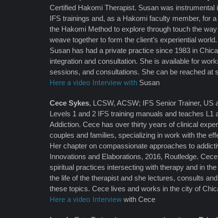
Certified Hakomi Therapist. Susan was instrumental 
IFS trainings and, as a Hakomi faculty member, for a
the Hakomi Method to explore through touch the way m
weave together to form the client’s experiential world.
Susan has had a private practice since 1983 in Chic
integration and consultation. She is available for work
sessions, and consultations. She can be reached at
Here a video Interview with
Susan
Cece Sykes
, LCSW, ACSW; IFS Senior Trainer, US an
Levels 1 and 2 IFS training manuals and teaches L1 
Addiction. Cece has over thirty years of clinical expe
couples and families, specializing in work with the ef
Her chapter on compassionate approaches to addicti
Innovations and Elaborations, 2016, Routledge. Cece 
spiritual practices intersecting with therapy and in t
the life of the therapist and she lectures, consults a
these topics. Cece lives and works in the city of Chi
Here a video Interview
with Cece