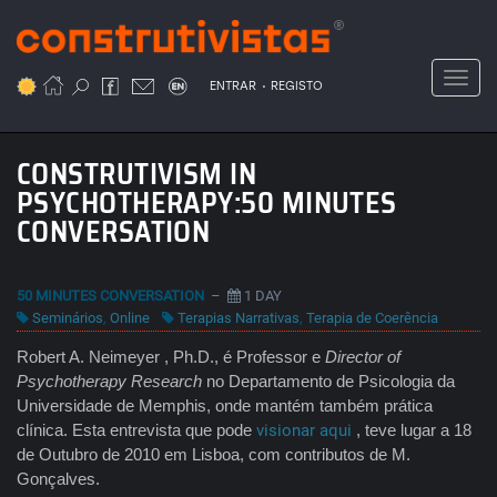
Passar
para
o
Toggl
.
conteúdo
ENTRAR
REGISTO
principal
CONSTRUTIVISM IN
PSYCHOTHERAPY:50 MINUTES
CONVERSATION
50 MINUTES CONVERSATION
–
1 DAY
Seminários
,
Online
Terapias Narrativas
,
Terapia de Coerência
Robert A. Neimeyer , Ph.D., é Professor e
Director of
Psychotherapy Research
no Departamento de Psicologia da
Universidade de Memphis, onde mantém também prática
clínica. Esta entrevista que pode
visionar aqui
, teve lugar a 18
de Outubro de 2010 em Lisboa, com contributos de M.
Gonçalves.