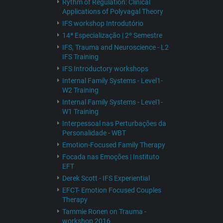
Rythm of Regulation: Clinical
Applications of Polyvagal Theory
IFS workshop Introdutório
14ª Especialização | 2º Semestre
IFS, Trauma and Neuroscience - L2
IFS Training
IFS Introductory workshops
Internal Family Systems - Level1-
W2 Training
Internal Family Systems - Level1-
W1 Training
Interpessoal nas Perturbações da
Personalidade - WBT
Emotion-Focused Family Therapy
Focada nas Emoções | Instituto
EFT
Derek Scott - IFS Experiential
EFCT- Emotion Focused Couples
Therapy
Tammie Ronen on Trauma -
workshop 2016