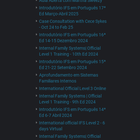
Aula Aberta com Martha Sweezy
Introdutório IFS em Português 17ª
Ed Março-Abril 2025
Case Consultation with Cece Sykes
- Oct 24 to Feb 25
Introdutório IFS em Português 16ª
Ed 14-15 Dezembro 2024
Internal Family Systems| Official
Level 1 Training - 10th Ed 2024
Introdutório IFS em Português 15ª
Ed 21-22 Setembro 2024
Aprofundamento em Sistemas
Familiares Internos
International Official Level 3 Online
Internal Family Systems | Official
Level 1 Training - 9th Ed 2024
Introdutório IFS em Português 14ª
Ed 6-7 Abril 2024
International official IFS Level 2 - 6
days Virtual
Internal Family Systems| Official