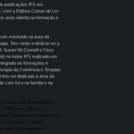
de publicações IFS em
S
, com a Editora
Coisas de Ler
.
dos anos oitenta na formação e
 com mestrado na área da
gia. Tem vindo a dedicar-se à
ill, Susan McConnell e Cece
t) no treino IFS realizado em
ntegrado as formações e
erapia da Coerência e Terapias
al tem-se dedicado à área da
ão com foco na familia e na
 da Saúde, com Es
pecialidade
em EMDR com Udi Oren e
ipais modelos psicoterapêuticos
a Coerência, Terapias
o nível L1 do treino em