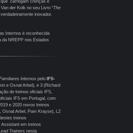
a que carregam crenças e
Van der Kolk no seu Livro “
The
verdadeiramente inovador.
mas Internos é reconhecida
sta da NREPP nos Estados
amiliares Internos
pelo
IFS-
kin e Osnat Arbel), e 3 (Richard
ção de treinos oficiais IFS,
oficiais IFS em Portugal, com
019 e 2020 novos treinos
l, Osnat Arbel, Pam Krayse), L2
destes treinos
Assistant em treinos
Lead Trainers
nesta