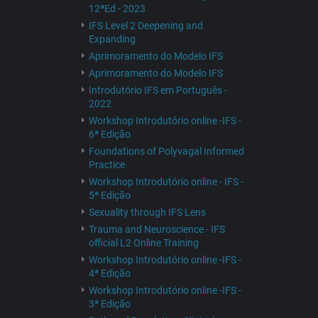
12ªEd - 2023
IFS Level 2 Deepening and
Expanding
Aprimoramento do Modelo IFS
Aprimoramento do Modelo IFS
Introdutório IFS em Português -
2022
Workshop Introdutório online -IFS -
6ª Edição
Foundations of Polyvagal Informed
Practice
Workshop Introdutório online - IFS -
5ª Edição
Sexuality through IFS Lens
Trauma and Neuroscience - IFS
official L2 Online Training
Workshop Introdutório online -IFS -
4ª Edição
Workshop Introdutório online -IFS -
3ª Edição