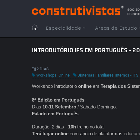
Passar
para
o
conteúdo
MAIN
Especialidade
Areas de Estudo
principal
NAVIGATION
INTRODUTÓRIO IFS EM PORTUGUÊS - 2
2 DIAS
Workshops
,
Online
Sistemas Familiares Internos - IFS
Workshop Introdutório
online
em
Terapia dos Siste
8ª Edição em Português
Dias
10-11 Setembro
/ Sabado-Domingo.
Falado em Português.
Duração: 2 dias -
10h
treino no total
Terá lugar online
com apoio de plataformas educaci