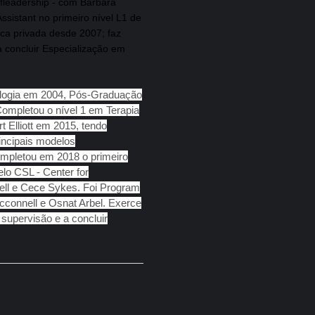
lfleadership - com Barbara
sistant no primeiro nível L1 de
ca privada desde 2007; faz
a concluir Especialização em
ologia em 2004, Pós-Graduação
ompletou o nível 1 em Terapia
Elliott em 2015, tendo
incipais modelos
ompletou em 2018 o primeiro
elo CSL - Center for
ell e Cece Sykes. Foi Program
cconnell e Osnat Arbel. Exerce
 supervisão e a concluir