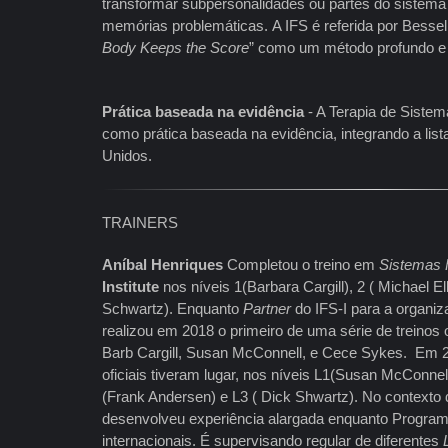
transformar subpersonalidades ou partes do sistem
memórias problemáticas. A IFS é referida por Bessel 
Body Keeps the Score
” como um método profundo e 
Prática baseada na evidência
- A Terapia de Siste
como prática baseada na evidência, integrando a li
Unidos.
TRAINERS
Aníbal Henriques
Completou o treino em
Sistemas F
Institute
nos níveis 1(Barbara Cargill), 2 ( Michael El
Schwartz). Enquanto
Partner
do IFS-I para a organiza
realizou em 2018 o primeiro de uma série de treinos 
Barb Cargill, Susan McConnell, e Cece Sykes. Em 2
oficiais tiveram lugar, nos níveis L1(Susan McConne
(Frank Andersen) e L3 ( Dick Shwartz). No contexto 
desenvolveu experiência alargada enquanto Program 
internacionais. É supervisando regular de diferentes