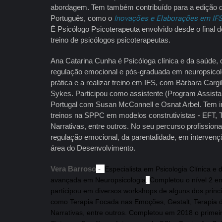
abordagem. Tem também contribuído para a edição 
Português, como o
Inovações e Elaborações em IF
É Psicólogo Psicoterapeuta envolvido desde o final 
treino de psicólogos psicoterapeutas.
Ana Catarina Cunha é Psicóloga clínica e da saúde,
regulação emocional e pós-graduada em neuropsicolo
prática e a realizar treino em IFS, com Bárbara Carg
Sykes. Participou como assistente (Program Assistan
Portugal com Susan McConnell e Osnat Arbel. Tem i
treinos na SPPC em modelos construtivistas - EFT, T
Narrativas, entre outros. No seu percurso profission
regulação emocional, da parentalidade, em intervenç
área do Desenvolvimento.
Vera Barroso
-
Especialista em Psicologia Clínica e
avançada em Neuropsicologia
.
Completou o nível 2 
participou em diversos workshops de alguns dos princ
como Terapia Focada nas Emoções, Gestalt, Terapia d
Narrativas, entre outros. Completou em 2018 o primeir