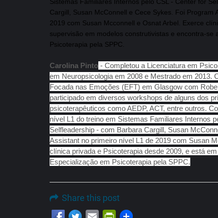
Sistemas Familiares Internos pelo CSL - Center for Se
Cargill, Susan McConnell e Cece Sykes. Foi Program As
2019 com Susan Mcconnell e Osnat Arbel. Exerce clíni
supervisão em modelos construtivistas e encontra-se 
Psicoterapia pela SPPC.
Carolina Pinto
- Completou a Licenciatura em Psic
em Neuropsicologia em 2008 e Mestrado em 2013. C
Focada nas Emoções (EFT) em Glasgow com Robert 
participado em diversos workshops de alguns dos pr
psicoterapêuticos como AEDP, ACT, entre outros. C
nível L1 do treino em Sistemas Familiares Internos p
Selfleadership - com Barbara Cargill, Susan McConn
Assistant no primeiro nível L1 de 2019 com Susan M
clínica privada e Psicoterapia desde 2009, e está em
Especialização em Psicoterapia pela SPPC.
Share this post
Email
PrintFriendly