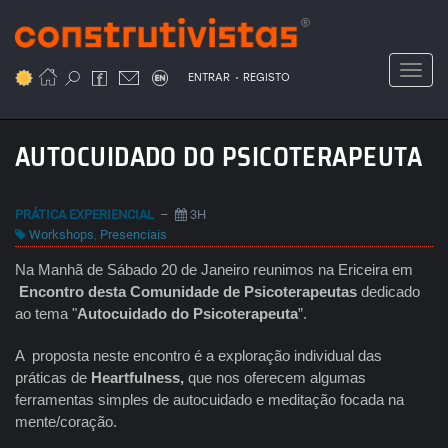
Passar
para
o
Toggl
.
conteúdo
ENTRAR
REGISTO
principal
AUTOCUIDADO DO PSICOTERAPEUTA
PRÁTICA EXPERIENCIAL
–
3H
Workshops
,
Presenciais
Na Manhã de Sábado 20 de Janeiro reunimos na Ericeira em
Encontro desta Comunidade de Psicoterapeutas
dedicado
ao tema "
Autocuidado do Psicoterapeuta
”.
A proposta neste encontro é a exploração individual das
práticas de
Heartfulness,
que nos oferecem algumas
ferramentas simples de autocuidado e meditação focada na
mente/coração.