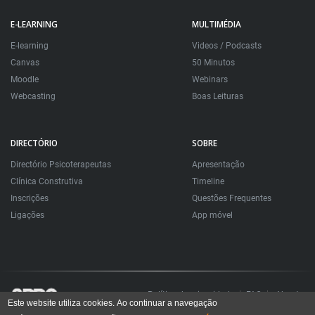
E-LEARNING
MULTIMÉDIA
E-learning
Videos / Podcasts
Canvas
50 Minutos
Moodle
Webinars
Webcasting
Boas Leituras
DIRECTÓRIO
SOBRE
Directório Psicoterapeutas
Apresentação
Clínica Construtiva
Timeline
Inscrições
Questões Frequentes
Ligações
App móvel
Política de privacidade
FAQ
About
Este website utiliza cookies. Ao continuar a navegação