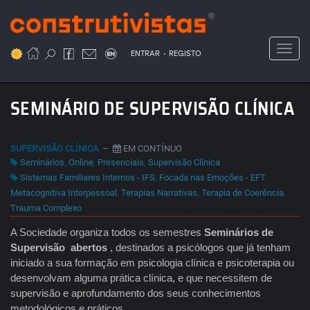
Passar
para
o
Toggl
.
conteúdo
ENTRAR
REGISTO
principal
SEMINÁRIO DE SUPERVISÃO CLÍNICA
SUPERVISÃO CLÍNICA
–
EM CONTÍNUO
Seminários
,
Online
,
Presenciais
,
Supervisão Clínica
Sistemas Familiares Internos - IFS
,
Focada nas Emoções - EFT
,
Metacognitiva Interpessoal
,
Terapias Narrativas
,
Terapia de Coerência
,
Trauma Complexo
A Sociedade organiza todos os semestres
Seminários de
Supervisão abertos
, destinados a psicólogos que já tenham
iniciado a sua formação em psicologia clínica e psicoterapia ou
desenvolvam alguma prática clínica, e que necessitem de
supervisão e aprofundamento dos seus conhecimentos
metodológicos e práticos.