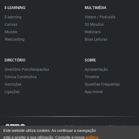
E-LEARNING
MULTIMÉDIA
E-learning
Videos / Podcasts
Canvas
50 Minutos
Moodle
Webinars
Webcasting
Boas Leituras
DIRECTÓRIO
SOBRE
Directório Psicoterapeutas
Apresentação
Clínica Construtiva
Timeline
Inscrições
Questões Frequentes
Ligações
App móvel
Política de privacidade
FAQ
About
Este website utiliza cookies. Ao continuar a navegação
está a aceitar a sua utilização. Consulte a nossa
política
Todos os direitos reservados. Sociedade Portuguesa de Psicoterapias Construtivistas