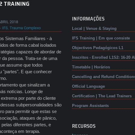
2 TRAINING
INFORMAÇÕES
ABRIL 2018
- IFS
,
Trauma Complexo
Local | Venue & Staying
os Sistemas Familiares - à
IFS Training | Em que consiste
idos de forma cabal isolados
Objectivos Pedagógicos L1
tratégias capazes de abordar de
Inscritos - Enrolled L1S2: 16-20 A
ar da pessoa. Trata-se de uma
 que assume que todos
Timetable | Horários
 "partes". E que conhecer
Cancelling and Refund Condition
erno.
rtamento que sinalizam a
Official Language
ás notícias. Longe de
Certification | The Lead Trainers
extrema por parte do cliente
a dessas subpersonalidades são
Program Assistants
ro para permitir que estas se
sociação, ataques de pânico,
pelas diferentes partes, e
RECURSOS
aconteça em terapia.