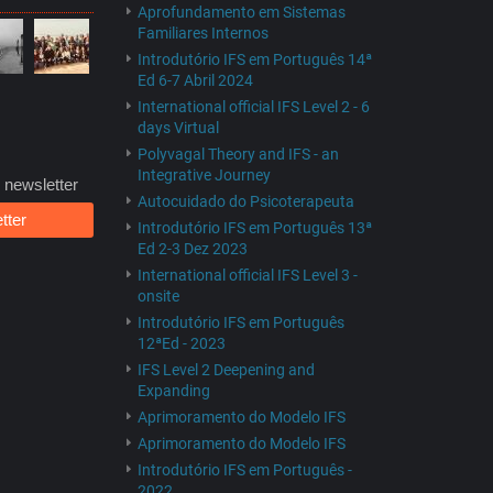
Aprofundamento em Sistemas
Familiares Internos
Introdutório IFS em Português 14ª
Ed 6-7 Abril 2024
International official IFS Level 2 - 6
days Virtual
Polyvagal Theory and IFS - an
Integrative Journey
 newsletter
Autocuidado do Psicoterapeuta
tter
Introdutório IFS em Português 13ª
Ed 2-3 Dez 2023
International official IFS Level 3 -
onsite
Introdutório IFS em Português
12ªEd - 2023
IFS Level 2 Deepening and
Expanding
Aprimoramento do Modelo IFS
Aprimoramento do Modelo IFS
Introdutório IFS em Português -
2022