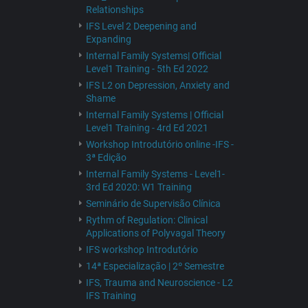
Relationships
IFS Level 2 Deepening and
Expanding
Internal Family Systems| Official
Level1 Training - 5th Ed 2022
IFS L2 on Depression, Anxiety and
Shame
Internal Family Systems | Official
Level1 Training - 4rd Ed 2021
Workshop Introdutório online -IFS -
3ª Edição
Internal Family Systems - Level1-
3rd Ed 2020: W1 Training
Seminário de Supervisão Clínica
Rythm of Regulation: Clinical
Applications of Polyvagal Theory
IFS workshop Introdutório
14ª Especialização | 2º Semestre
IFS, Trauma and Neuroscience - L2
IFS Training