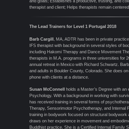
and goals; Establishes a productive, trusting, and co
therapist and client; Helps therapists remain centere
The Lead Trainers for Level 1 Portugal 2018
Barb Cargill
, MA, ADTR has been in private practice
IFS therapist with background in several styles of b
including Hakomi Therapy and Dance Movement Ther
therapists in M.A. programs in three universities for 
annual retreat in Mexico with Richard Schwartz. Bar
and adults in Boulder County, Colorado. She does on-
phone with clients at a distance.
Susan McConnell
holds a Master’s Degree with an
Psychology. With a background in working with survi
has received training in several forms of psychothera
Therapy, Sensorimotor Psychotherapy, and Internal
training in bodywork focused on structural bodywork 
draws on her experience in movement and embodimen
Buddhist practice. She is a Certified Internal Family