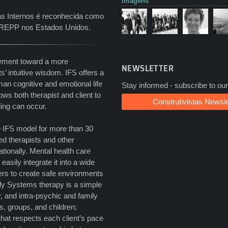
Imagens
as Internos é reconhecida como
a NREPP nos Estados Unidos.
ovement toward a more
NEWSLETTER
ts’ intuitive wisdom. IFS offers a
an cognitive and emotional life
Stay informed - subscribe to our
ws both therapist and client to
Construtivistas Newsle
ling can occur.
e IFS model for more than 30
ed therapists and other
tionally. Mental health care
asily integrate it into a wide
fers to create safe environments
ily Systems therapy is a simple
ty, and intra-psychic and family
s, groups, and children;
 that respects each client’s pace