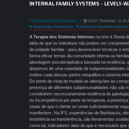
INTERNAL FAMILY SYSTEMS - LEVEL1-W
CERTIFICATE IFS TRAINING
–
5 DAY TRAINING: 16-20 
Workshops
,
Presenciais
Sistemas Familiares Internos 
A Terapia dos Sistemas Internos
recorre à Teoria d
idéia de que os individuos não podem ser compreend
da unidade familiar - para desenvolver tecnicas e es
forma eficaz temas da comunidade interna ou famili
abordagem psicoterapêutica baseada na evidência,
dispomos de uma variedade de subpersonalidades ou
melhor cada dessas partes reequilibra o sistema int
Do ponto de vista do modelo as alterações ao compo
presença de diferentes subpersonalidades não são m
constituirem necessariamente evidência de patologia 
ou incompetência por parte do terapeuta, a presenç
sinais de que o cliente se sente suficientemente segu
manifestem. Na IFS, experiências de flashbacks, dis
resistência ou transferência, são ferramentas usadas 
como tal, indicadores úteis do que é necessário que 