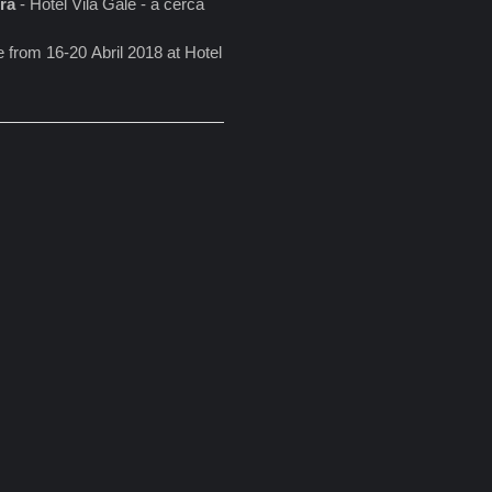
ira
- Hotel Vila Galé - a cerca
ce from 16-20 Abril 2018 at Hotel