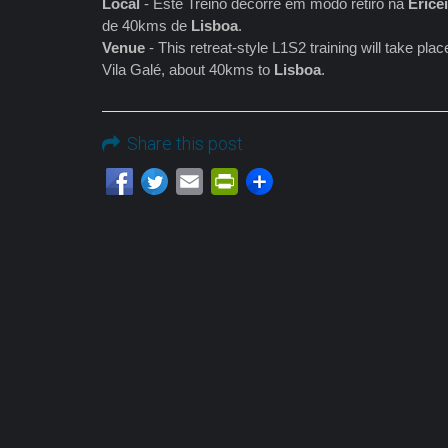
Local
- Este Treino decorre em modo retiro na
Erice
de 40kms de
Lisboa
.
Venue
- This retreat-style L1S2 training will take pla
Vila Galé, about 40kms to
Lisboa
.
Share this post
Email
PrintFriendly