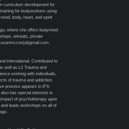
in curriculum development for
 training for bodyworkers using
ind, body, heart, and spirit
ago, where she offers bodymind
shops, retreats, private
 susanmccon(at)gmail.com.
d international. Contributed to
as well as L2 Trauma and
rience working with individuals,
fects of trauma and addiction.
ve process appears in IFS:
also has special interests in
he impact of psychotherapy upon
nd and leads workshops on all of
cago.