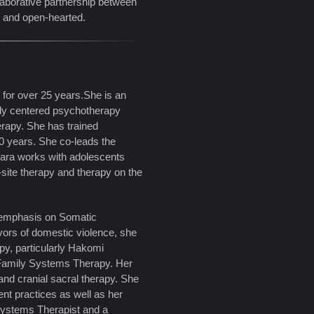
llaborative partnership between
d and open-hearted.
 for over 25 years.She is an
ody centered psychotherapy
apy. She has trained
20 years. She co-leads the
bara works with adolescents
site therapy and therapy on the
 emphasis on Somatic
vors of domestic violence, she
py, particularly Hakomi
 Family Systems Therapy. Her
and cranial sacral therapy. She
t practices as well as her
 Systems Therapist and a