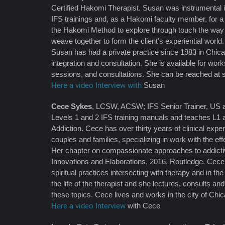
Certified Hakomi Therapist. Susan was instrumental 
IFS trainings and, as a Hakomi faculty member, for a
the Hakomi Method to explore through touch the way m
weave together to form the client’s experiential world.
Susan has had a private practice since 1983 in Chic
integration and consultation. She is available for work
sessions, and consultations. She can be reached at
Here a video Interview with
Susan
Cece Sykes
, LCSW, ACSW; IFS Senior Trainer, US an
Levels 1 and 2 IFS training manuals and teaches L1 
Addiction. Cece has over thirty years of clinical expe
couples and families, specializing in work with the ef
Her chapter on compassionate approaches to addicti
Innovations and Elaborations, 2016, Routledge. Cece 
spiritual practices intersecting with therapy and in t
the life of the therapist and she lectures, consults a
these topics. Cece lives and works in the city of Chi
Here a video Interview
with Cece