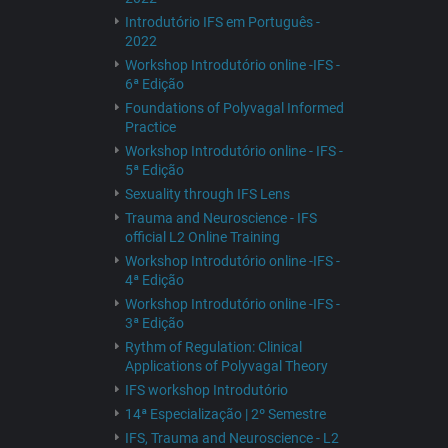
Introdutório IFS em Português -
2022
Workshop Introdutório online -IFS -
6ª Edição
Foundations of Polyvagal Informed
Practice
Workshop Introdutório online - IFS -
5ª Edição
Sexuality through IFS Lens
Trauma and Neuroscience - IFS
official L2 Online Training
Workshop Introdutório online -IFS -
4ª Edição
Workshop Introdutório online -IFS -
3ª Edição
Rythm of Regulation: Clinical
Applications of Polyvagal Theory
IFS workshop Introdutório
14ª Especialização | 2º Semestre
IFS, Trauma and Neuroscience - L2