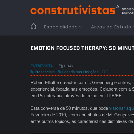
Passar
para
o
conteúdo
MAIN
Especialidade
Areas de Estudo
principal
NAVIGATION
EMOTION FOCUSED THERAPY: 50 MINU
ENTREVISTA
–
1 DAY
Presenciais
Focada nas Emoções - EFT
Robert Elliott é co-autor com L. Greenberg e outros,
experiencial, focada nas emoções. Colabora com a 
em Psicoterapia, através do treino em TPE/EF.
Esta conversa de 50 minutos, que pode
visionar aqu
Fevereiro de 2010, com contributos de M. Gonçalves
entre outros tópicos, as características distintivas d