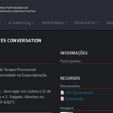
E-Learning
Multimédia
Directório
Ab
TES CONVERSATION
INFORMAÇÕES
Participantes
 da Terapia Processual-
Sociedade na Especialização
RECURSOS
Documentos
i
, teve lugar em Lisboa a 11 de
PDF Transcription
 e J. Salgado. Abordou-se,
Transcrição
a P-E/EFT.
Imagens