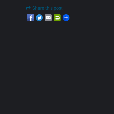
Share this post
Email
PrintFriendly