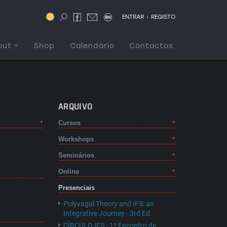
.
ENTRAR
REGISTO
out
Shop
Calendário
Contactos
ARQUIVO
Cursos
Workshops
Seminários
Online
Presenciais
Polyvagal Theory and IFS: an
Integrative Journey - 3rd Ed
CÍRCULO IFS - 1º Encontro de