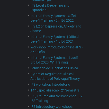
IFS Level 2 Deepening and
Expanding
Internal Family Systems| Official
Level1 Training - 5th Ed 2022
IFS L2 on Depression, Anxiety and
Shame
Internal Family Systems | Official
Level1 Training - 4rd Ed 2021
Workshop Introdutório online -IFS -
3ª Edição
Internal Family Systems - Level1-
3rd Ed 2020: W1 Training
Seminário de Supervisão Clínica
Rythm of Regulation: Clinical
Applications of Polyvagal Theory
IFS workshop Introdutório
14ª Especialização | 2º Semestre
IFS, Trauma and Neuroscience - L2
IFS Training
IFS Introductory workshops