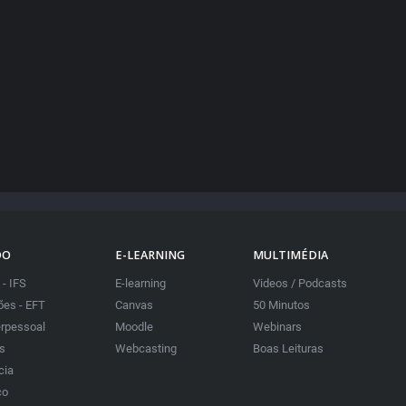
DO
E-LEARNING
MULTIMÉDIA
 - IFS
E-learning
Videos / Podcasts
es - EFT
Canvas
50 Minutos
erpessoal
Moodle
Webinars
as
Webcasting
Boas Leituras
cia
co