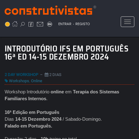
Passar
para
o
Toggl
.
conteúdo
ENTRAR
REGISTO
principal
INTRODUTÓRIO IFS EM PORTUGUÊS
16ª ED 14-15 DEZEMBRO 2024
2 DAY WORKSHOP
–
2 DIAS
Workshops
,
Online
Workshop Introdutório
online
em
Terapia dos Sistemas
Familiares Internos
.
16ª Edição em Português
Dias
14-15 Dezembro 2024
/ Sabado-Domingo.
Falado em Português.
Duração: 2 dias -
10h
treino no total