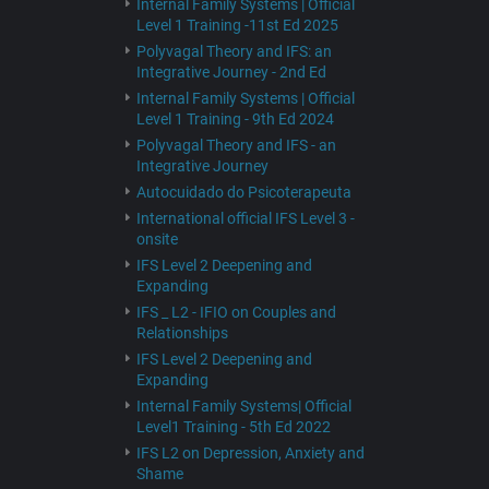
Internal Family Systems | Official
Level 1 Training -11st Ed 2025
Polyvagal Theory and IFS: an
Integrative Journey - 2nd Ed
Internal Family Systems | Official
Level 1 Training - 9th Ed 2024
Polyvagal Theory and IFS - an
Integrative Journey
Autocuidado do Psicoterapeuta
International official IFS Level 3 -
onsite
IFS Level 2 Deepening and
Expanding
IFS _ L2 - IFIO on Couples and
Relationships
IFS Level 2 Deepening and
Expanding
Internal Family Systems| Official
Level1 Training - 5th Ed 2022
IFS L2 on Depression, Anxiety and
Shame