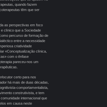
erapeutas, quando fazem
icoterapeutas têm que ser
da as perspectivas em foco
 e clínico que a Sociedade
e como percurso de formação de
ialéctico entre a necessidade
mperiosa criatividade
liar «Conceptualização clínica,
icas» com o ênfase
icoterapia pareceu-nos um
erapêuticas.
rlocutor certo para nos
gador há mais de duas décadas,
gnitivista-comportamentalista,
imento construtivista, e tem
a comunidade internacional que
elos em causa neste