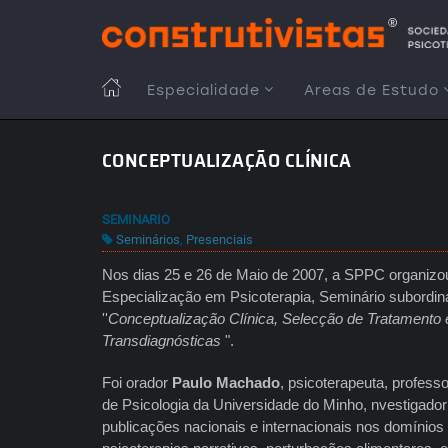
Passar
para
o
conteúdo
MAIN
Especialidade
Areas de Estudo
principal
NAVIGATION
CONCEPTUALIZAÇÃO CLÍNICA
SEMINARIO
Seminários
,
Presenciais
Nos dias 25 e 26 de Maio de 2007, a SPPC organizou
Especialização em Psicoterapia, Seminário subordi
''
Conceptualização Clínica, Selecção de Tratamento
Transdiagnósticas
".
Foi orador
Paulo Machado
, psicoterapeuta, profess
de Psicologia da Universidade do Minho, nvestigador
publicações nacionais e internacionais nos domínios