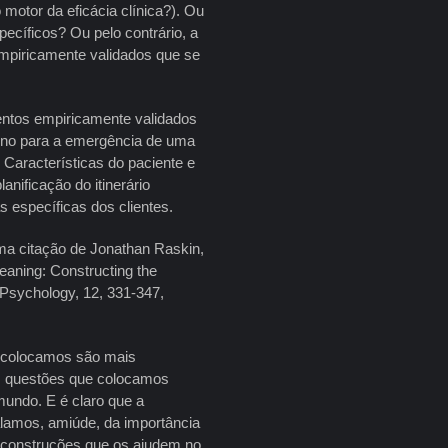
motor da eficácia clínica?). Ou
ecíficos? Ou pelo contrário, a
empiricamente validados que se
entos empiricamente validados
reno para a emergência de uma
 Características do paciente e
nificação do itinerário
s específicas dos clientes.
ma citação de Jonathan Raskin,
eaning: Constructing the
t Psychology, 12, 331-347,
e colocamos são mais
s questões que colocamos
undo. E é claro que a
alamos, amiúde, da importância
s construções que os ajudem no