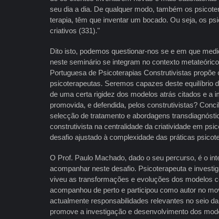
seu dia a dia. De qualquer modo, também os psicot
terapia, têm que inventar um bocado. Ou seja, os ps
criativos (331)."
Dito isto, podemos questionar-nos se e em que medi
neste seminário se integram no contexto metateórico
Portuguesa de Psicoterapias Construtivistas propõ
psicoterapeutas. Seremos capazes deste equilíbrio d
de uma certa rigidez dos modelos atrás citados e a i
promovida, e defendida, pelos construtivistas? Conci
selecção de tratamento e abordagens transdiagnóst
construtivista na centralidade da criatividade em ps
desafio ajustado à complexidade das práticas psicot
O Prof. Paulo Machado, dado o seu percurso, é o inte
acompanhar neste desafio. Psicoterapeuta e investi
viveu as transformações e evoluções dos modelos co
acompanhou de perto e participou como autor no mov
actualmente responsabilidades relevantes no seio d
promove a investigação e desenvolvimento dos mod