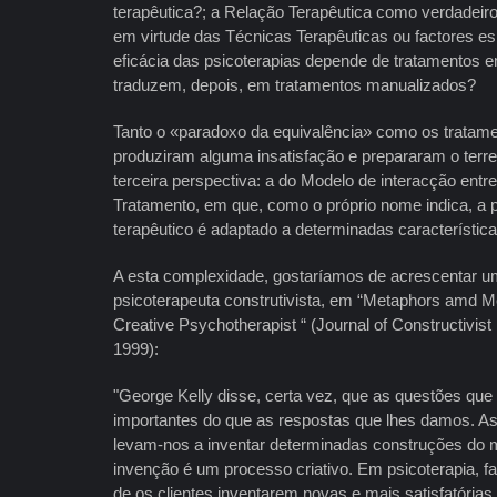
terapêutica?; a Relação Terapêutica como verdadeiro 
em virtude das Técnicas Terapêuticas ou factores esp
eficácia das psicoterapias depende de tratamentos 
traduzem, depois, em tratamentos manualizados?
Tanto o «paradoxo da equivalência» como os tratam
produziram alguma insatisfação e prepararam o ter
terceira perspectiva: a do Modelo de interacção entre
Tratamento, em que, como o próprio nome indica, a pla
terapêutico é adaptado a determinadas característica
A esta complexidade, gostaríamos de acrescentar u
psicoterapeuta construtivista, em “Metaphors amd M
Creative Psychotherapist “ (Journal of Constructivis
1999):
"George Kelly disse, certa vez, que as questões qu
importantes do que as respostas que lhes damos. A
levam-nos a inventar determinadas construções do m
invenção é um processo criativo. Em psicoterapia, f
de os clientes inventarem novas e mais satisfatória