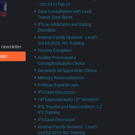
- Oct 24 to Feb 25
Case Consultation with Lead
Trainer Cece Sykes
IFS on Addictions and Eating
Disorders
Internal Family Systems - Level1-
3rd Ed 2020: W1 Training
 newsletter
Trauma Complexo
tter
Análise Processual e
Conceptualização Clínica
Seminário de Supervisão Clínica
Memory Reconsolidation
Práticas Experienciais
IFS Case Discussion
14ª Especialização | 2º Semestre
IFS, Trauma and Neuroscience - L2
IFS Training
IFS Case Discussion
Internal Family Systems - Level1-
2nd Ed 2019: W2 Training