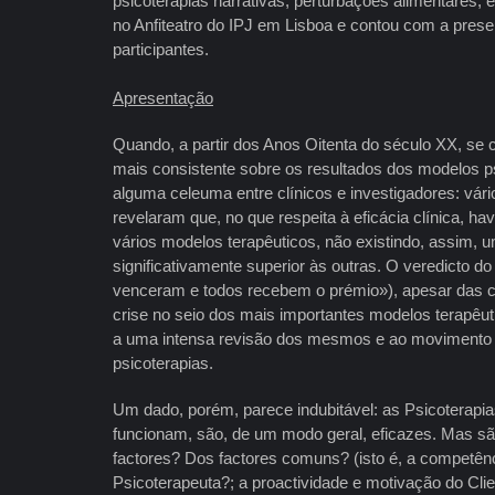
psicoterapias narrativas, perturbações alimentares, 
no Anfiteatro do IPJ em Lisboa e contou com a pres
participantes.
Apresentação
Quando, a partir dos Anos Oitenta do século XX, se
mais consistente sobre os resultados dos modelos p
alguma celeuma entre clínicos e investigadores: vár
revelaram que, no que respeita à eficácia clínica, ha
vários modelos terapêuticos, não existindo, assim, 
significativamente superior às outras. O veredicto 
venceram e todos recebem o prémio»), apesar das crí
crise no seio dos mais importantes modelos terapêut
a uma intensa revisão dos mesmos e ao movimento 
psicoterapias.
Um dado, porém, parece indubitável: as Psicoterapi
funcionam, são, de um modo geral, eficazes. Mas sã
factores? Dos factores comuns? (isto é, a competên
Psicoterapeuta?; a proactividade e motivação do Clien