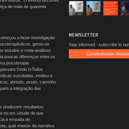
entre outros. O evento decorreu
ença de mais de quarenta
NEWSLETTER
 começou a fazer investigação
sicoterapêuticos, gerou-se
Stay informed - subscribe to our
ios estudos e meta-análises
Construtivistas Newsle
via poucas diferenças entre os
uma psicoterapia
do pássaro Dodo («Todos
ticas suscitadas, instilou a
icos, abrindo, assim, caminho
para a integração das
as produzem resultados,
o-no em virtude de que
cia e empatia do
te, qual «herói» da narrativa