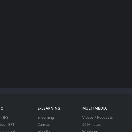
DO
E-LEARNING
MULTIMÉDIA
 - IFS
E-learning
Videos / Podcasts
es - EFT
Canvas
50 Minutos
erpessoal
Moodle
Webinars