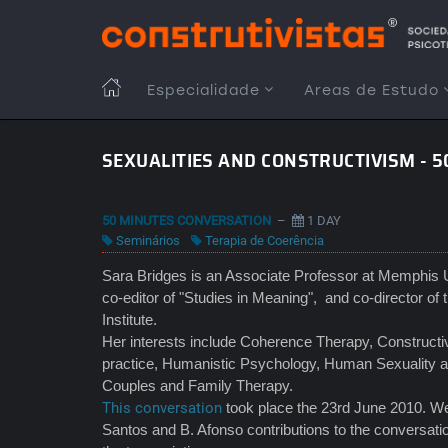
Passar
para
o
conteúdo
MAIN
Especialidade
Areas de Estudo
principal
NAVIGATION
SEXUALITIES AND CONSTRUCTIVISM - 
50 MINUTES CONVERSATION
–
1 DAY
Seminários
Terapia de Coerência
Sara Bridges is an Associate Professor at Memphis U
co-editor of "Studies in Meaning", and co-director o
Institute.
Her interests include Coherence Therapy, Constructi
practice, Humanistic Psychology, Human Sexuality a
Couples and Family Therapy.
This conversation
took place the 23rd June 2010. We 
Santos and B. Afonso contributions to the conversati