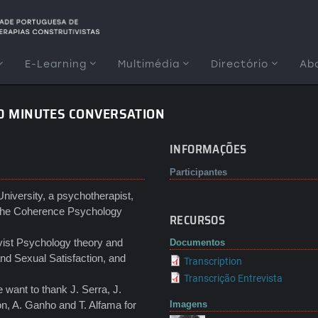
E-Learning
Multimédia
Directório
Ab
50 MINUTES CONVERSATION
INFORMAÇÕES
Participantes
niversity, a psychotherapist,
f the Coherence Psychology
RECURSOS
vist Psychology theory and
Documentos
nd Sexual Satisfaction, and
Transcription
Transcrição Entrevista
want to thank J. Serra, J.
on, A. Ganho and T. Alfama for
Imagens