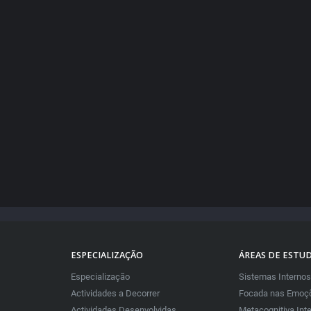
ESPECIALIZAÇÃO
ÁREAS DE ESTU
Especialização
Sistemas Internos
Actividades a Decorrer
Focada nas Emoçõ
Actividades Desenvolvidas
Metacognitiva Int