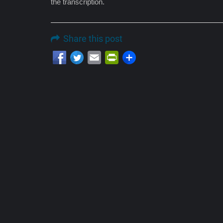
the transcription.
Share this post
Email
PrintFriendly