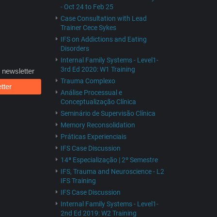
- Oct 24 to Feb 25
Case Consultation with Lead
Trainer Cece Sykes
IFS on Addictions and Eating
Disorders
Internal Family Systems - Level1-
3rd Ed 2020: W1 Training
 newsletter
Trauma Complexo
tter
Análise Processual e
Conceptualização Clínica
Seminário de Supervisão Clínica
Memory Reconsolidation
Práticas Experienciais
IFS Case Discussion
14ª Especialização | 2º Semestre
IFS, Trauma and Neuroscience - L2
IFS Training
IFS Case Discussion
Internal Family Systems - Level1-
2nd Ed 2019: W2 Training