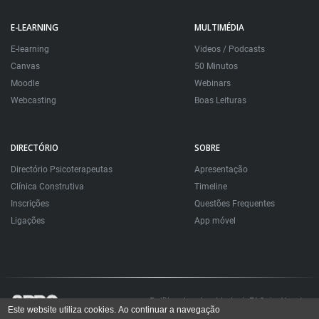
E-LEARNING
MULTIMÉDIA
E-learning
Videos / Podcasts
Canvas
50 Minutos
Moodle
Webinars
Webcasting
Boas Leituras
DIRECTÓRIO
SOBRE
Directório Psicoterapeutas
Apresentação
Clínica Construtiva
Timeline
Inscrições
Questões Frequentes
Ligações
App móvel
Política de privacidade
FAQ
About
Este website utiliza cookies. Ao continuar a navegação