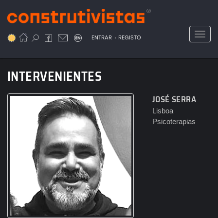
Passar
para
o
Toggl
.
conteúdo
ENTRAR
REGISTO
principal
INTERVENIENTES
JOSÉ SERRA
Lisboa
Psicoterapias