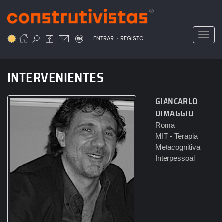
Passar
para
o
Toggl
.
conteúdo
ENTRAR
REGISTO
principal
INTERVENIENTES
GIANCARLO
DIMAGGIO
Roma
MIT - Terapia
Metacognitiva
Interpessoal